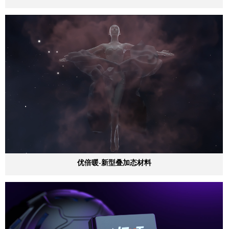
优倍暖-新型叠加态材料