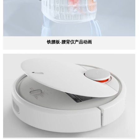
铁腰板-腰背仪产品动画