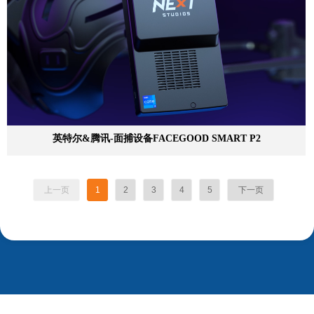
英特尔&腾讯-面捕设备FACEGOOD SMART P2
上一页
1
2
3
4
5
下一页