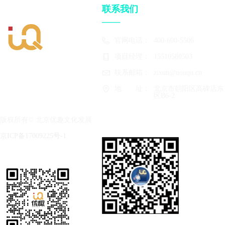
联系我们
——
官网电话：
400-600-5506
项目经理：
15510580503
联系邮箱：
zixun@uouqu.cn
地　　址：
北京市朝阳区高碑店东
区B6-2
版权所有©
北京优趣文化发展
有限公司
京ICP备17009225号-1