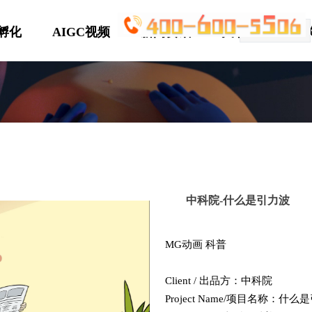
P孵化
AIGC视频
新闻资讯
关于优趣
简体中文
ꀅ
中科院-什么是引力波
MG动画 科普
​Client / 出品方：中科院
Project Name/项目名称：什么