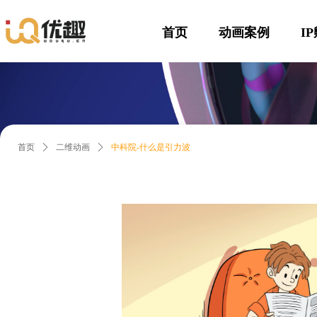
首页
动画案例
I
首页
ꄲ
二维动画
ꄲ
中科院-什么是引力波