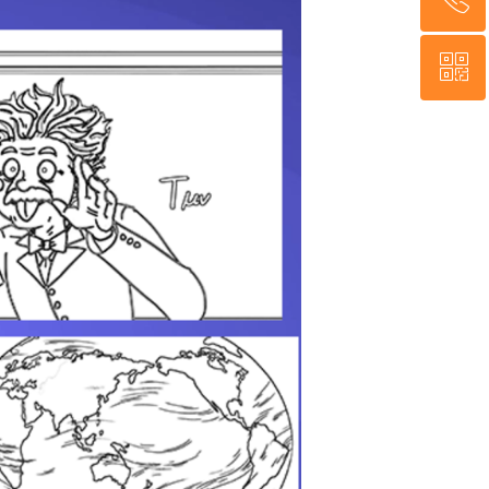
ꀥ
15510580503
微信二维码