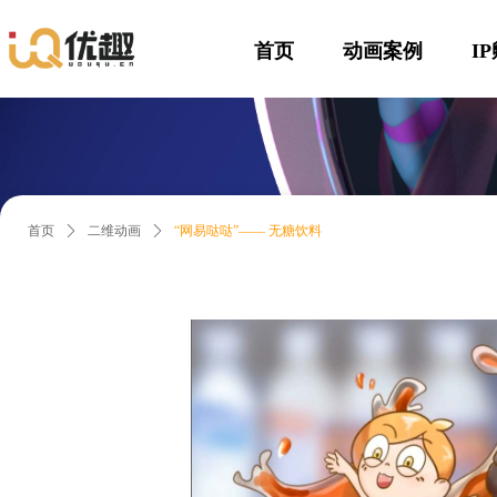
首页
动画案例
I
首页
ꄲ
二维动画
ꄲ
“网易哒哒”—— 无糖饮料