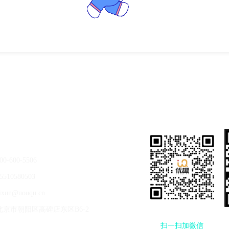
00-600-5506
5510580503
ixun@uouqu.cn
北京市朝阳区高碑店东区B6-2
扫一扫
加微信