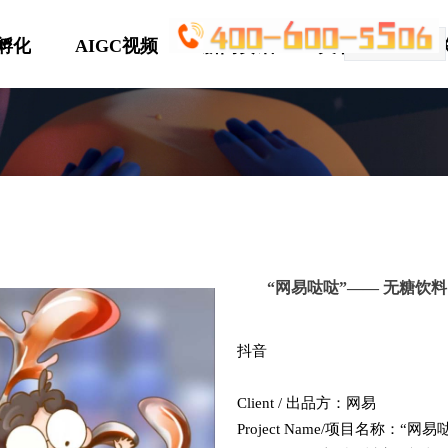
P孵化
AIGC视频
新闻资讯
关于优趣
简体中文
ꀅ
“网易哒哒”—— 无糖饮料
抖音
Client / 出品方：网易
Project Name/项目名称：“