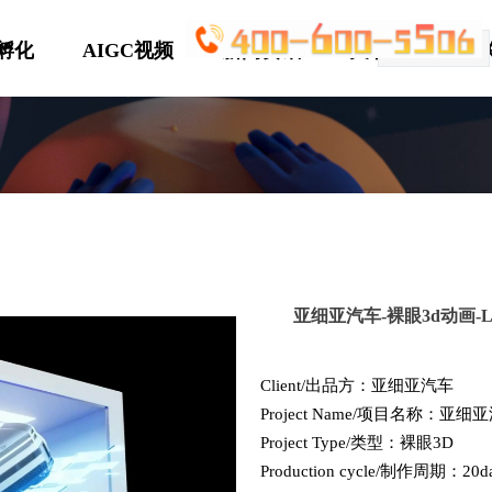
P孵化
AIGC视频
新闻资讯
关于优趣
简体中文
ꀅ
亚细亚汽车-裸眼3d动画-
Client/出品方：亚细亚汽车
Project Name/项目名称：亚
Project Type/类型：裸眼3D
Production cycle/制作周期：20d