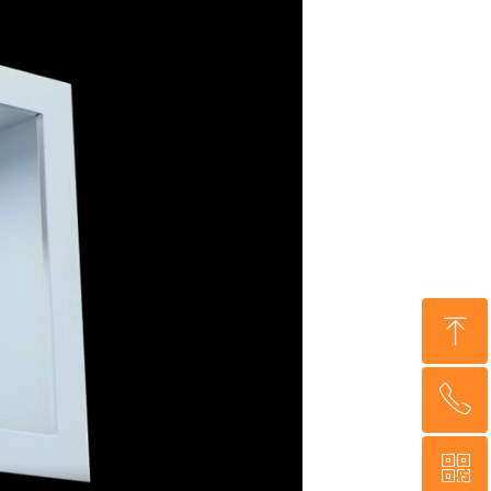
ꁸ
ꂅ
回到顶部
ꀥ
15510580503