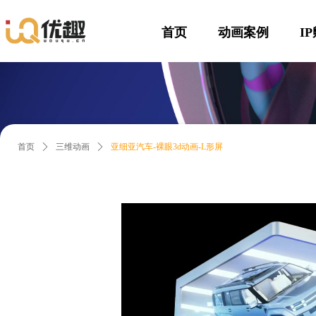
首页
动画案例
I
首页
ꄲ
三维动画
ꄲ
亚细亚汽车-裸眼3d动画-L形屏