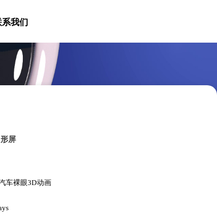
联系我们
L形屏
细亚汽车裸眼3D动画
ays