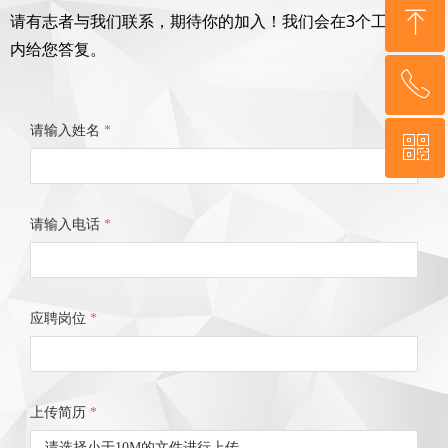
ꁸ
请有志者与我们联系，期待你的加入！
我们会在3个工作日之
内给您答复。
ꂅ
回到顶部
请输入姓名
*
ꀥ
15510580503
微信二维码
请输入电话
*
应聘岗位
*
上传简历
*
请选择小于10M的文件进行上传